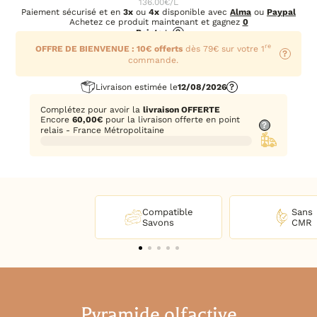
136.00€/L
Paiement sécurisé et en
3x
ou
4x
disponible avec
Alma
ou
Paypal
Achetez ce produit maintenant et gagnez
0
Points
!
?
re
OFFRE DE BIENVENUE : 10€ offerts
dès 79€ sur votre 1
?
commande.
Livraison estimée le
12/08/2026
?
Complétez pour avoir la
livraison OFFERTE
Encore
60,00
€
pour la livraison offerte en point
?
relais - France Métropolitaine
Compatible
Sans
Savons
CMR
Pyramide olfactive