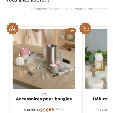
Découvrez des produits qui vous correspondent.
-14%
4,8
KIT
1 kit
1 kit
e
Accessoires pour bougies
Débutant
1 kit
1 kit
DETAILS
PANIER
DETAILS
29€
99
34€
99
À partir de
À partir de