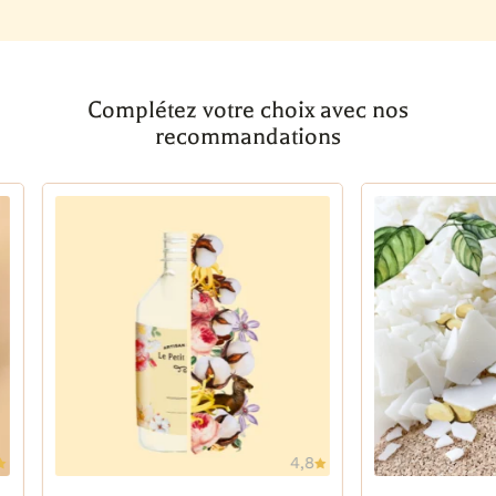
Complétez votre choix avec nos
recommandations
4,8
Ajouter à la wishlist
Ajout