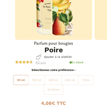
Parfum pour bougies
Poire
Ajouter à la wishlist
42
En stock
avis
préférence
30 ml
100 ml
250 ml
500 ml
1 litre
2,5 litres
4,08
€