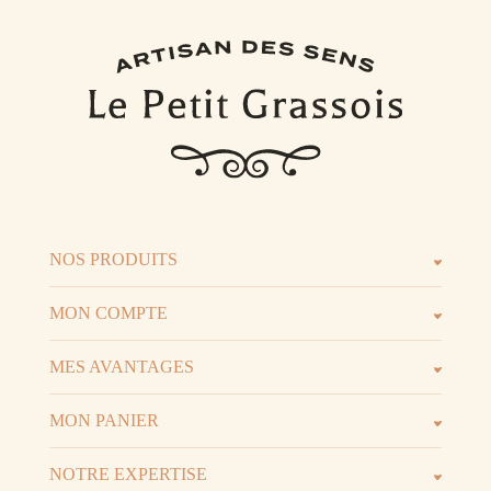
NOS PRODUITS
Les parfums
Les b
MON COMPTE
Espace client
Espac
MES AVANTAGES
Parrainage
Progr
MON PANIER
Voir t
Mon panier
NOTRE EXPERTISE