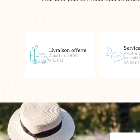
Service
Livraison offerte
À votre 
À partir de 60€
par tél
d’achat
06.52.02