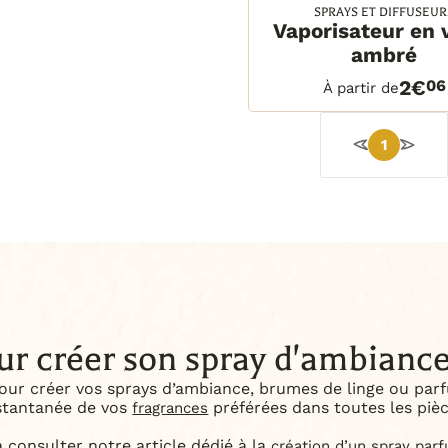
SPRAYS ET DIFFUSEUR
Vaporisateur en 
100ml
En rupture
ambré
100ml
En rupture
DETAILS
PANIE
150ml
En rupture
2€
06
À partir de
200ml
1
ur créer son spray d'ambianc
our créer vos sprays d’ambiance, brumes de linge ou parf
stantanée de vos
préférées dans toutes les piè
fragrances
à consulter notre article dédié à la
création d’un spray par