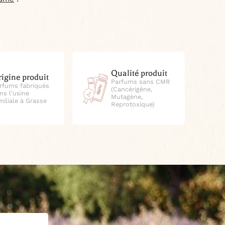
Qualité produit
igine produit
Parfums sans CMR
rfums fabriqués
(Cancérigène,
ns l'usine
Mutagène,
miliale à Grasse
Reprotoxique)