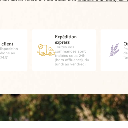
Expédition
express
 client
Or
Toutes vos
disposition
Pa
commandes sont
éphone au
da
traitées sous 24h
.74.51
fa
(hors affluence), du
lundi au vendredi.