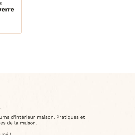
S
verre
R
e
ums d’intérieur maison. Pratiques et
ces de la
.
maison
!
fumé