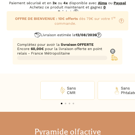
Paiement sécurisé et en
3x
ou
4x
disponible avec
Alma
ou
Paypal
Achetez ce produit maintenant et gagnez
0
Points
!
?
re
OFFRE DE BIENVENUE : 10€ offerts
dès 79€ sur votre 1
?
commande.
Livraison estimée le
12/08/2026
?
Complétez pour avoir la
livraison OFFERTE
Encore
60,00
€
pour la livraison offerte en point
?
relais - France Métropolitaine
Sans
Sans
CMR
Phtalat
Pyramide olfactive