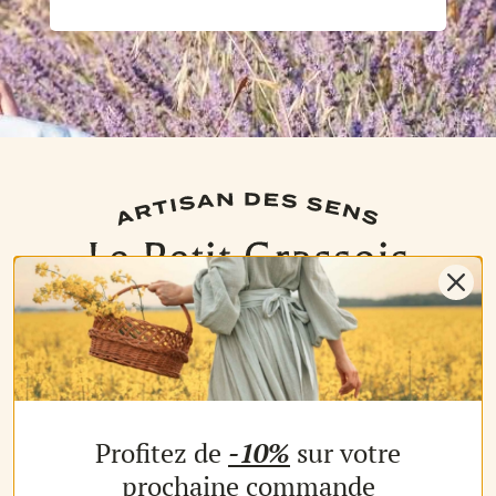
NOS PRODUITS
Profitez de
-10%
sur votre
Les parfums
Les b
MON COMPTE
prochaine commande