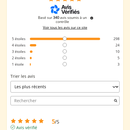
Basé sur
340
avis soumis à un
contrôle
Voir tous les avis sur ce site
5
étoiles
298
4
étoiles
24
3
étoiles
10
2
étoiles
5
1
étoile
3
Trier les avis
5
/
5
Avis vérifié