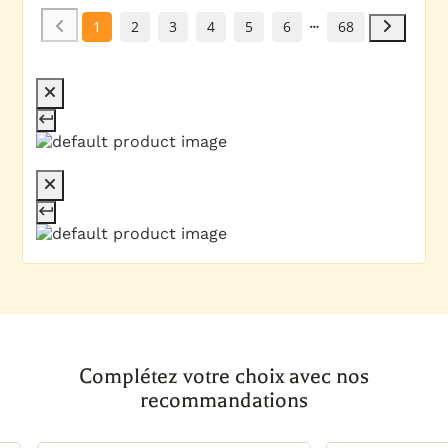
1
2
3
4
5
6
68
Complétez votre choix avec nos
recommandations