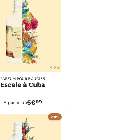
4,6
Ajouter à la wishlist
PARFUM POUR BOUGIES
Escale à Cuba
ml
ml
TAILS
PANIER
 ml
5€
09
À partir de
 ml
 ml
tre
-10%
litres