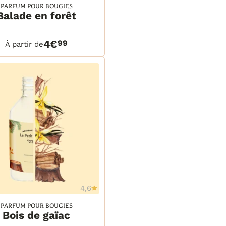
PARFUM POUR BOUGIES
Balade en forêt
ml
ml
TAILS
PANIER
 ml
4€
99
À partir de
 ml
 ml
tre
litres
4,6
Ajouter à la wishlist
PARFUM POUR BOUGIES
Bois de gaïac
ml