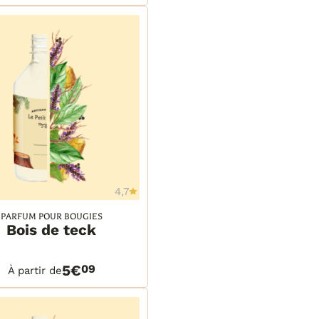
 ml
tre
litres
4,7
Ajouter à la wishlist
PARFUM POUR BOUGIES
Bois de teck
ml
ml
TAILS
PANIER
 ml
5€
09
À partir de
 ml
 ml
tre
litres