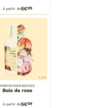
ml
TAILS
PANIER
 ml
5€
09
À partir de
 ml
 ml
tre
litres
4,8
Ajouter à la wishlist
PARFUM POUR BOUGIES
Bois de rose
ml
ml
TAILS
PANIER
 ml
5€
09
À partir de
 ml