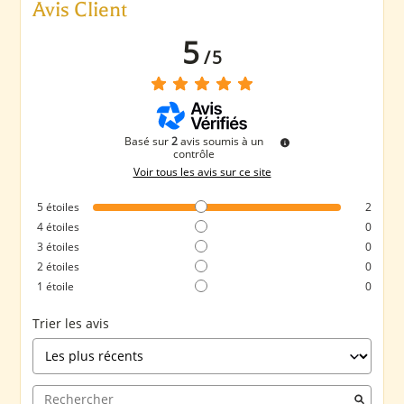
Avis Client
5
/
5
Basé sur
2
avis soumis à un
contrôle
Voir tous les avis sur ce site
5
étoiles
2
4
étoiles
0
3
étoiles
0
2
étoiles
0
1
étoile
0
Trier les avis