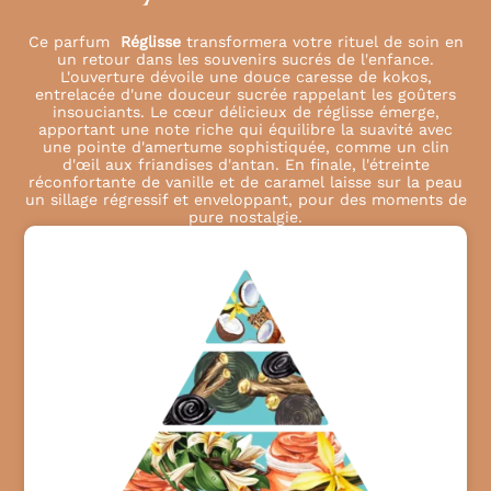
Ce parfum
Réglisse
transformera votre rituel de soin en
un retour dans les souvenirs sucrés de l'enfance.
L'ouverture dévoile une douce caresse de kokos,
entrelacée d'une douceur sucrée rappelant les goûters
insouciants. Le cœur délicieux de réglisse émerge,
apportant une note riche qui équilibre la suavité avec
une pointe d'amertume sophistiquée, comme un clin
d'œil aux friandises d'antan. En finale, l'étreinte
réconfortante de vanille et de caramel laisse sur la peau
un sillage régressif et enveloppant, pour des moments de
pure nostalgie.