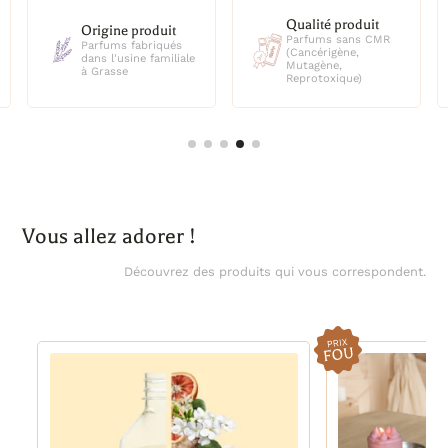
TCR 27/16, 25 unités
Qualité produit
Origine produit
TCR 27/16, 1000 unités
Parfums sans CMR
Parfums fabriqués
TCR 30/18, 25 unités
(Cancérigène,
dans l'usine familiale
Mutagène,
TCR 30/18, 1000 unités
à Grasse
Reprotoxique)
TCR 33/18, 25 unités
TCR 33/18, 1000 unités
TCR 33/20, 25 unités
TCR 33/20, 1000 unités
TCR 36/22, 25 unités
TCR 36/22, 1000 unités
Vous allez adorer !
Découvrez des produits qui vous correspondent.
-14%