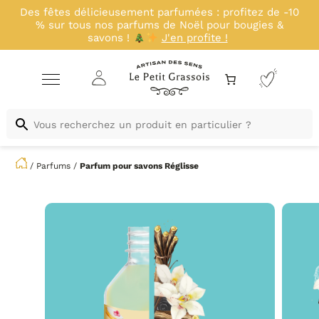
Profitez d'un déstockage exclusif avant nos
nouveautés : -20% sur une sélection de kits jusqu'au
23 août inclus !
J'en profite !
/
Parfums
/
Parfum pour savons
Réglisse