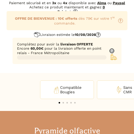
Paiement sécurisé et en
3x
ou
4x
disponible avec
Alma
ou
Paypal
Achetez ce produit maintenant et gagnez
0
Points
!
?
re
OFFRE DE BIENVENUE : 10€ offerts
dès 79€ sur votre 1
?
commande.
Livraison estimée le
10/08/2026
?
Complétez pour avoir la
livraison OFFERTE
Encore
60,00
€
pour la livraison offerte en point
?
relais - France Métropolitaine
Compatible
Sans
Bougies
CMR
Pyramide olfactive