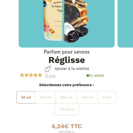
Parfum pour savons
Réglisse
Ajouter à la wishlist
2
En stock
avis
préférence
30 ml
100 ml
250 ml
500 ml
1 litre
2,5 litres
4,24
€
141.33€/L