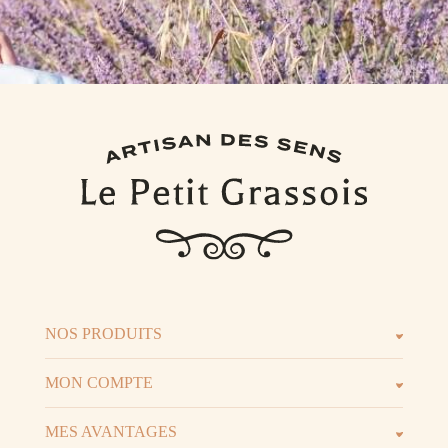
NOS PRODUITS
Les parfums
Les b
MON COMPTE
Espace client
Espac
MES AVANTAGES