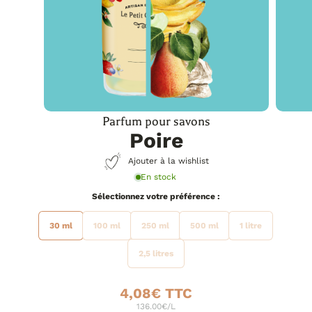
Parfum pour savons
Poire
Ajouter à la wishlist
En stock
préférence
30 ml
100 ml
250 ml
500 ml
1 litre
2,5 litres
4,08
€
136.00€/L