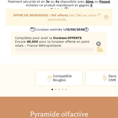
Paiement sécurisé et en
3x
ou
4x
disponible avec
Alma
ou
Paypal
Achetez ce produit maintenant et gagnez
0
Points
!
?
re
OFFRE DE BIENVENUE : 10€ offerts
dès 79€ sur votre 1
?
commande.
Livraison estimée le
12/08/2026
?
Complétez pour avoir la
livraison OFFERTE
Encore
60,00
€
pour la livraison offerte en point
?
relais - France Métropolitaine
Compatible
Sans
Bougies
CMR
Pyramide olfactive