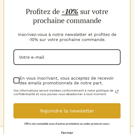
NOS PRODUITS
Profitez de
-10%
sur votre
Les parfums
Les b
MON COMPTE
prochaine commande
Espace client
Espac
MES AVANTAGES
Inscrivez-vous à notre newsletter et profitez de
-10% sur votre prochaine commande.
Parrainage
Progr
MON PANIER
Voir t
Mon panier
NOTRE EXPERTISE
La marque
D.I.Y 
NOUS CONTACTER
En vous inscrivant, vous acceptez de recevoir
des emails promotionnels de notre part.
06.52.02.74.51
Horai
RGPD
Vos informations seront traitées conformément à notre politique de
confidentialité et vous pouvez vous désabonner à tout moment.
Mentions légales
Rejoindre la newsletter
Conditions Générales de Vente
© 2018-2026 Le Petit Grassois. Tous droits
Offre non cumulable avec d'autres promotions ou codes promo en cours.
Découvrez nos vidéos
réservés.
quantité
Fermer