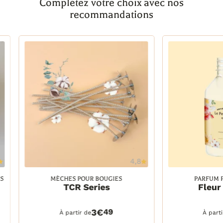
Complétez votre choix avec nos
recommandations
4,8
Ajouter à la wishlist
Ajout
S
MÈCHES POUR BOUGIES
PARFUM 
TCR Series
Fleur
TCR 15/8, 25 unités
30 ml
TCR 15/8, 25 unités
30 ml
DETAILS
PANIER
DETAILS
TCR 15/8, 1000 unités
100 ml
3€
49
À partir de
À part
TCR 18/10, 25 unités
250 ml