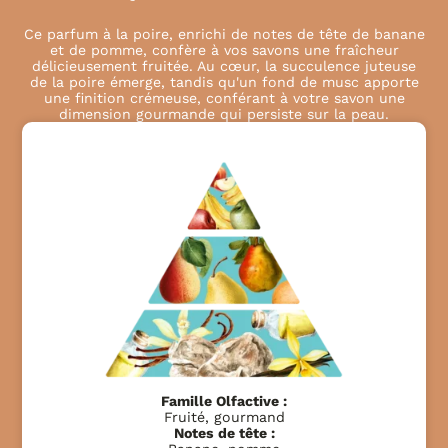
Ce parfum à la poire, enrichi de notes de tête de banane
et de pomme, confère à vos savons une fraîcheur
délicieusement fruitée. Au cœur, la succulence juteuse
de la poire émerge, tandis qu'un fond de musc apporte
une finition crémeuse, conférant à votre savon une
dimension gourmande qui persiste sur la peau.
Famille Olfactive :
Fruité, gourmand
Notes de tête :