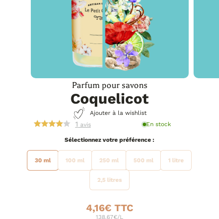
Parfum pour savons
Coquelicot
Ajouter à la wishlist
1
En stock
avis
préférence
30 ml
100 ml
250 ml
500 ml
1 litre
2,5 litres
4,16
€
138.67€/L