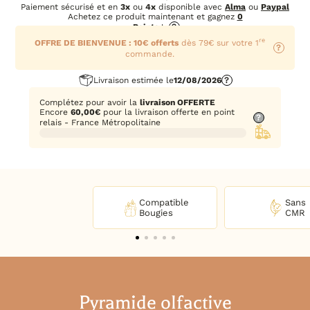
Paiement sécurisé et en
3x
ou
4x
disponible avec
Alma
ou
Paypal
Achetez ce produit maintenant et gagnez
0
Points
!
?
re
OFFRE DE BIENVENUE : 10€ offerts
dès 79€ sur votre 1
?
commande.
Livraison estimée le
12/08/2026
?
Complétez pour avoir la
livraison OFFERTE
Encore
60,00
€
pour la livraison offerte en point
?
relais - France Métropolitaine
Compatible
Sans
Bougies
CMR
Pyramide olfactive