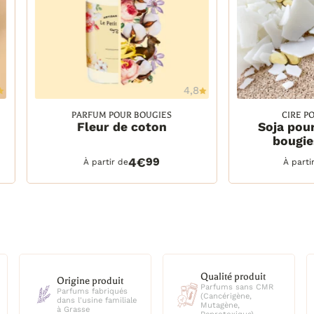
4,8
Ajouter à la wishlist
Ajout
PARFUM POUR BOUGIES
CIRE P
Fleur de coton
Soja pou
30 ml
2 kg
bougie
30 ml
2 kg
DETAILS
PANIER
DETAILS
100 ml
5 kg
4€
99
À partir de
À parti
250 ml
22,6 kg
500 ml
1 litre
2,5 litres
Qualité produit
Origine produit
Parfums sans CMR
Parfums fabriqués
(Cancérigène,
dans l'usine familiale
Mutagène,
à Grasse