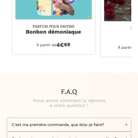
PARFUM POUR SAVONS
KIT
30 ml
Bonbon démoniaque
30 ml
DETAILS
PANIER
100 ml
DETAILS
4€
69
À partir de
250 ml
À partir de
500 ml
1 litre
2,5 litres
F.A.Q
Nous avons sûrement la réponse
à votre question !
C'est ma première commande, que dois-je faire?
Bienvenue chez Le Petit Grassois !