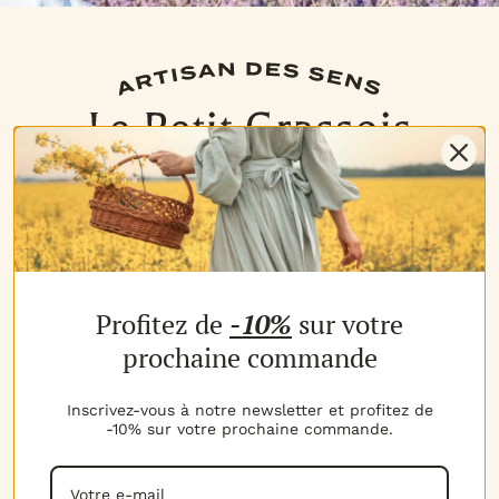
NOS PRODUITS
Profitez de
-10%
sur votre
Les parfums
Les b
MON COMPTE
prochaine commande
Espace client
Espac
MES AVANTAGES
Inscrivez-vous à notre newsletter et profitez de
-10% sur votre prochaine commande.
Parrainage
Progr
MON PANIER
Voir t
Mon panier