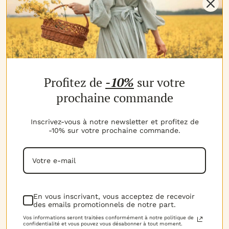
NOS PRODUITS
Profitez de
-10%
sur votre
Les parfums
Les b
MON COMPTE
prochaine commande
Espace client
Espac
MES AVANTAGES
Inscrivez-vous à notre newsletter et profitez de
-10% sur votre prochaine commande.
Parrainage
Progr
MON PANIER
Voir t
Mon panier
NOTRE EXPERTISE
La marque
D.I.Y 
NOUS CONTACTER
En vous inscrivant, vous acceptez de recevoir
des emails promotionnels de notre part.
06.52.02.74.51
Horai
RGPD
Vos informations seront traitées conformément à notre politique de
confidentialité et vous pouvez vous désabonner à tout moment.