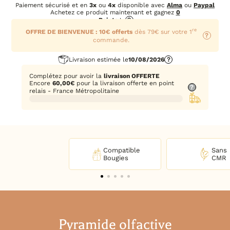
Paiement sécurisé et en
3x
ou
4x
disponible avec
Alma
ou
Paypal
Achetez ce produit maintenant et gagnez
0
Points
!
?
re
OFFRE DE BIENVENUE : 10€ offerts
dès 79€ sur votre 1
?
commande.
Livraison estimée le
10/08/2026
?
Complétez pour avoir la
livraison OFFERTE
Encore
60,00
€
pour la livraison offerte en point
?
relais - France Métropolitaine
Compatible
Sans
Bougies
CMR
Pyramide olfactive