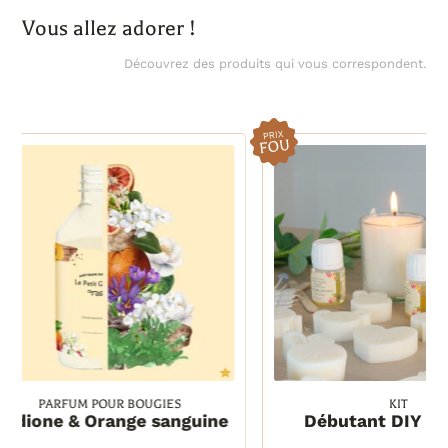
Vous allez adorer !
Découvrez des produits qui vous correspondent.
-14%
5
KIT
1 kit
1 kit
e
Débutant DIY bougies
Accessoire
1 kit
1 kit