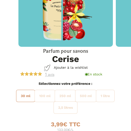
Parfum pour savons
Cerise
Ajouter à la wishlist
1
En stock
avis
préférence
30 ml
100 ml
250 ml
500 ml
1 litre
2,5 litres
3,99
€
133.00€/L