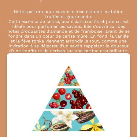
Notre parfum pour savons cerise est une invitation
fruitée et gourmande.
Cette essence de cerise, aux éclats sucrés et juteux, est
idéale pour parfumer les savons. Elle s'ouvre sur des
notes croquantes d'amande et de framboise, avant de se
fondre dans un cœur de cerise mûre. En fond, la vanille
et la fève tonka viennent arrondir le tout, comme une
invitation à se délecter d'un savon rappelant la douceur
d'une confiture de cerises sur une tartine croustillante.