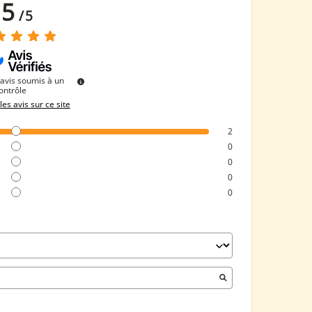
5
/
5
avis soumis à un
ontrôle
les avis sur ce site
2
0
0
0
0