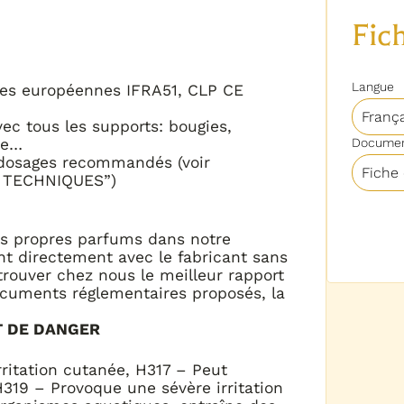
mes européennes IFRA51, CLP CE
c tous les supports: bougies,
ce…
s dosages recommandés (voir
S TECHNIQUES”)
s propres parfums dans notre
nt directement avec le fabricant sans
trouver chez nous le meilleur rapport
documents réglementaires proposés, la
T DE DANGER
rritation cutanée, H317 – Peut
H319 – Provoque une sévère irritation