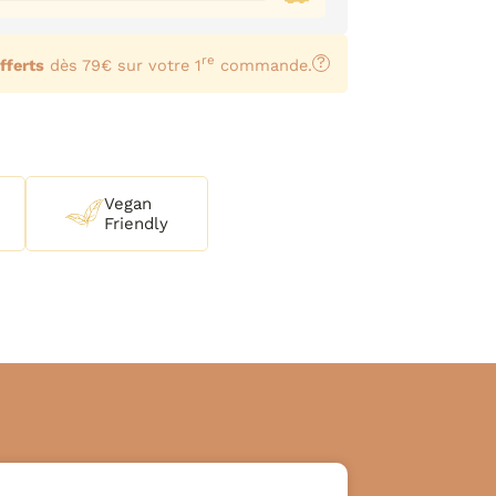
re
?
fferts
dès 79€ sur votre 1
commande.
Vegan
Friendly