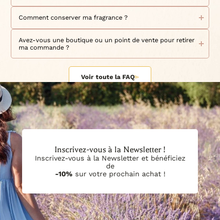
créant votre compte, vous pourrez bénéficier de notre
nouveaux produits, de promotions exceptionnelles, de
par e-mail à l'adresse contact@lepetitgrassois.com Pour
programme de fidélité
ventes flashs, et d'offres exclusives.
toutes questions relatives à nos produits, à votre
et d'offres exclusives réservées
Nous vous proposons tout le matériel indispensable à la
- Une priorité absolue est donnée au traitement de vos
commande en cours ou si vous avez besoin d'assistance,
création de bougies de qualité sur notre site, avec notre
à nos membres. Une fois votre sélection faite, choisissez
Comment conserver ma fragrance ?
commandes.
nous sommes à votre disposition du lundi au vendredi de
cires
mèches
colorants
additifs
votre mode de paiement et définissez vos souhaits de
large gamme de
,
,
,
,
-Nous offrons une remise de 10€ sur votre première
9h30 à 12h30 et de 14h30 à 16h30. Nous vous invitons
livraison pour une expérience d'achat optimale. Si vous
Nous vous recommandons de conserver votre fragrance
parfums
accessoires
kits de fabrication
et
. Des
sont
commande pour tout achat d'au moins 79€ (hors frais de
également à nous suivre sur nos réseaux sociaux pour être
avez des questions ou des préoccupations, notre équipe
dans un endroit frais, sec et à l'abri de la lumière directe du
Avez-vous une boutique ou un point de vente pour retirer
disponibles pour commencer à créer vos propres bougies
livraison), et une remise de 5€ sur votre deuxième
informés en temps réel de nos actualités, de nos offres
est là pour vous aider à tout moment.
soleil. Les parfums peuvent être sensibles à la chaleur et à
ma commande ?
ou pour découvrir de nouvelles idées de création en toute
commande pour un montant minimum d’achat de 50€
promotionnelles et des nouveaux produits. Vous pouvez
Chez Le Petit Grassois, nous sommes déterminés à vous
la lumière, ce qui peut altérer leur odeur et leur qualité. De
simplicité. Retrouvez aussi sur le site tout le matériel
(hors frais de transport). N'hésitez pas à partager cette
également interagir avec nous et partager votre expérience
offrir une expérience d'achat inoubliable (sans montant
plus, il est important de bien fermer le flacon après chaque
Nous sommes ravis que vous ayez choisi notre site pour
nécessaire pour fabriquer des savons avec notre gamme de
opportunité avec vos amis et votre famille ! C'est à vous de
Instagram,
minimum d'achat) et des produits de la plus haute qualité.
utilisation pour éviter toute évaporation ou contamination.
en nous mentionnant sur les réseaux sociaux:
passer votre commande. Cependant, nous ne disposons
parfums
beurres
huiles
colorants
accessoires
,
,
,
et
,
jouer maintenant : rejoignez-nous sans plus attendre.
Commandez dès maintenant et rejoignez la famille des
Sachez également que nous collaborons avec notre
pas de boutique ou de point de vente physique pour passer
Voir toute la FAQ
Facebook, YouTube et TikTok.
diffuseurs
Blog & Conseils
ainsi que pour les
. Nos
et
amoureux du Petit Grassois !
parfumerie située à proximité de chez nous pour la création
vos achats. Toutefois, si vous habitez à proximité de nos
Tutos vidéos
nos
vous guideront pour savoir exactement
de nos parfums. Cette proximité nous offre l'avantage de
locaux à Mouans-Sartoux, vous pouvez passer votre
de quoi vous aurez besoin afin de débuter ou poursuivre
bénéficier d'une production rapide et de pouvoir gérer nos
commande sur notre site et choisir l'option "Retrait sur
votre aventure dans la création de bougies.
stocks de manière efficiente. En raison de cette approche,
place" lors de la validation de votre commande afin que
nous sommes en mesure de vous assurer que les parfums
vous puissiez récupérer votre commande directement dans
que vous recevez sont fraîchement préparés et qu'ils
nos locaux. Après avoir reçu l'email de confirmation de
conservent toute leur qualité. Vous pouvez partir du
commande, assurez-vous d'avoir reçu un deuxième email
principe que vous pouvez compter sur une Date Limite
d'information confirmant la possibilité de retrait avant de
d'Utilisation Optimale (DLUO) d'un an à partir de la date de
vous déplacer. Nous nous réjouissons de vous aider à
Inscrivez-vous à la Newsletter !
votre commande. Nous vous remercions pour votre
obtenir les produits dont vous avez besoin pour créer vos
confiance envers Le Petit Grassois.
bougies.
Inscrivez-vous à la Newsletter et bénéficiez
de
-10%
sur votre prochain achat !