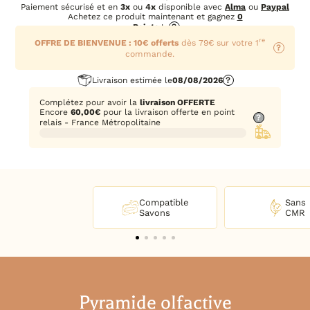
Paiement sécurisé et en
3x
ou
4x
disponible avec
Alma
ou
Paypal
Achetez ce produit maintenant et gagnez
0
Points
!
?
re
OFFRE DE BIENVENUE : 10€ offerts
dès 79€ sur votre 1
?
commande.
Livraison estimée le
08/08/2026
?
Complétez pour avoir la
livraison OFFERTE
Encore
60,00
€
pour la livraison offerte en point
?
relais - France Métropolitaine
Compatible
Sans
Savons
CMR
Pyramide olfactive