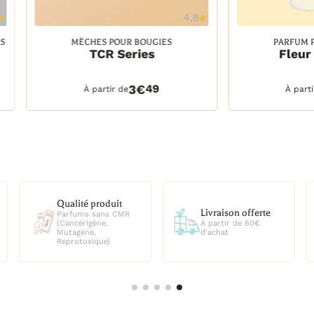
4,8
Ajouter à la wishlist
Ajout
S
MÈCHES POUR BOUGIES
PARFUM 
TCR Series
Fleur
TCR 15/8, 25 unités
30 ml
TCR 15/8, 25 unités
30 ml
DETAILS
PANIER
DETAILS
TCR 15/8, 1000 unités
100 ml
3€
49
À partir de
À part
TCR 18/10, 25 unités
250 ml
TCR 18/10, 1000 unités
500 ml
TCR 21/12, 25 unités
1 litre
TCR 21/12, 1000 unités
2,5 litres
TCR 24/12, 25 unités
TCR 24/12, 1000 unités
TCR 24/14, 25 unités
TCR 24/14, 1000 unités
TCR 27/16, 25 unités
it
Service client
TCR 27/16, 1000 unités
Livraison offerte
 CMR
À votre disposition
TCR 30/18, 25 unités
À partir de 60€
par téléphone au
d’achat
TCR 30/18, 1000 unités
06.52.02.74.51
TCR 33/18, 25 unités
TCR 33/18, 1000 unités
TCR 33/20, 25 unités
TCR 33/20, 1000 unités
TCR 36/22, 25 unités
TCR 36/22, 1000 unités