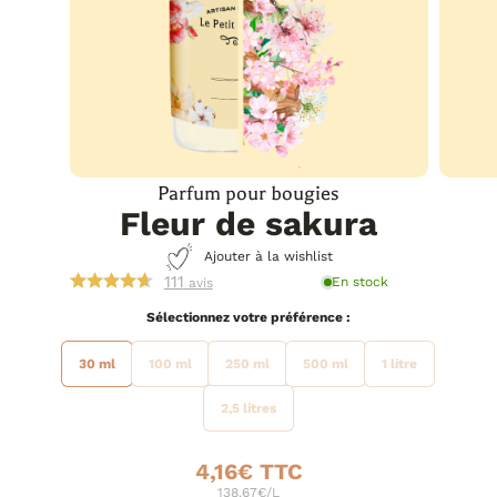
Parfum pour bougies
Fleur de sakura
Ajouter à la wishlist
111
En stock
avis
préférence
30 ml
100 ml
250 ml
500 ml
1 litre
2,5 litres
4,16
€
138.67€/L