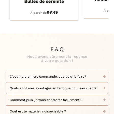
Bulles de sérénité
30 ml
DETAILS
100 ml
DETAILS
PANIER
À part
5€
49
250 ml
À partir de
500 ml
1 litre
2,5 litres
F.A.Q
Nous avons sûrement la réponse
à votre question !
C'est ma première commande, que dois-je faire?
Bienvenue chez Le Petit Grassois !
Nous sommes ravis de vous accueillir en tant que nouveau
Quels sont mes avantages en tant que nouveau client?
client.
Découvrez notre collection de fragrances exceptionnelles et
Nous sommes ravis de vous accueillir en tant que nouveau
de produits de haute qualité.
client ! - En signe de reconnaissance de votre fidélité, un
Comment puis-je vous contacter facilement ?
Pour passer commande, parcourez simplement notre
point de fidélité est crédité sur votre compte client pour
boutique en ligne, sélectionnez les produits qui vous
chaque euro dépensé.
Nous sommes disponibles pour répondre à toutes vos
plaisent, et ajoutez-les à votre panier. Ce n'est pas tout ! En
- Tout au long de l'année, profitez en avant première de
questions et demandes par téléphone au 06 52 02 74 51 et
Quel est le matériel indispensable ?