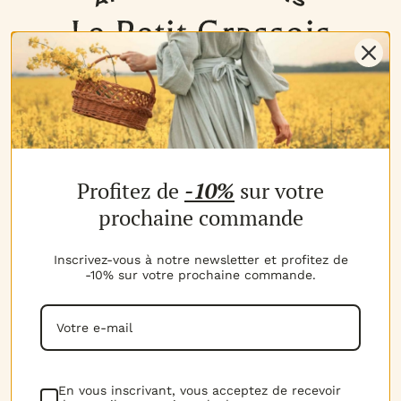
NOS PRODUITS
Profitez de
-10%
sur votre
Les parfums
Les b
MON COMPTE
prochaine commande
Espace client
Espac
MES AVANTAGES
Inscrivez-vous à notre newsletter et profitez de
-10% sur votre prochaine commande.
Parrainage
Progr
MON PANIER
Voir t
Mon panier
NOTRE EXPERTISE
La marque
D.I.Y 
NOUS CONTACTER
En vous inscrivant, vous acceptez de recevoir