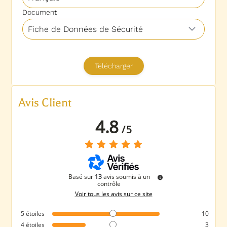
Avis Client
4.8
/
5
Basé sur
13
avis soumis à un
contrôle
Voir tous les avis sur ce site
5
étoiles
10
4
étoiles
3