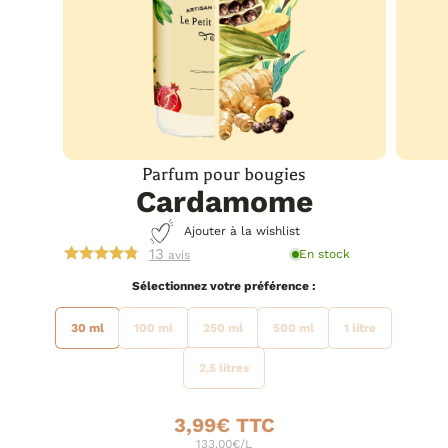
Parfum pour bougies
Cardamome
Ajouter à la wishlist
13
En stock
avis
préférence
30 ml
100 ml
250 ml
500 ml
1 litre
2,5 litres
3,99
€
133.00€/L