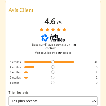
Avis Client
4.6
/
5
Basé sur
41
avis soumis à un
contrôle
Voir tous les avis sur ce site
5
étoiles
31
4
étoiles
6
3
étoiles
2
2
étoiles
2
1
étoile
0
Trier les avis