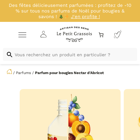
Profitez d'un déstockage exclusif avant nos
nouveautés : -20% sur une sélection de kits jusqu'au
23 août inclus !
J'en profite !
/
Parfums
/
Parfum pour bougies
Nectar d'Abricot