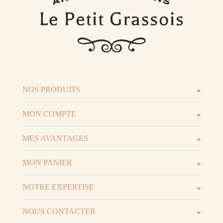
NOS PRODUITS
Les parfums
Les b
MON COMPTE
Espace client
Espac
MES AVANTAGES
Parrainage
Progr
MON PANIER
Voir t
Mon panier
NOTRE EXPERTISE
La marque
D.I.Y 
NOUS CONTACTER