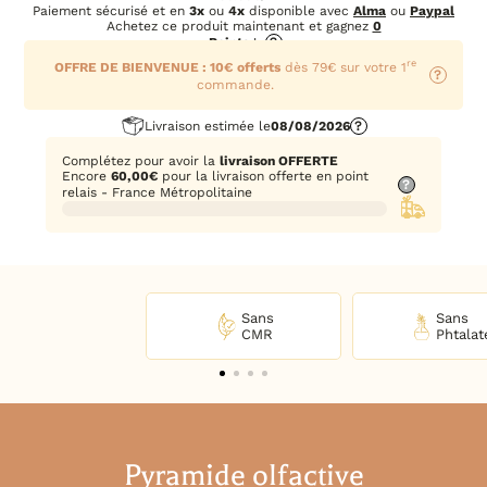
Paiement sécurisé et en
3x
ou
4x
disponible avec
Alma
ou
Paypal
Achetez ce produit maintenant et gagnez
0
Points
!
?
re
OFFRE DE BIENVENUE : 10€ offerts
dès 79€ sur votre 1
?
commande.
Livraison estimée le
08/08/2026
?
Complétez pour avoir la
livraison OFFERTE
Encore
60,00
€
pour la livraison offerte en point
?
relais - France Métropolitaine
Sans
Sans
CMR
Phtalat
Pyramide olfactive