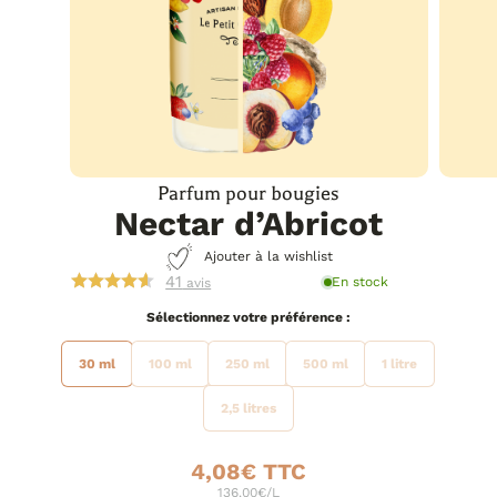
Parfum pour bougies
Nectar d’Abricot
Ajouter à la wishlist
41
En stock
avis
préférence
30 ml
100 ml
250 ml
500 ml
1 litre
2,5 litres
4,08
€
136.00€/L