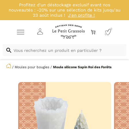
Profitez d'un déstockage exclusif avant nos
nouveautés : -20% sur une sélection de kits jusqu'au
23 août inclus !
J'en profite !
/
Moules pour bougies
/
Moule silicone
Sapin Roi des Forêts