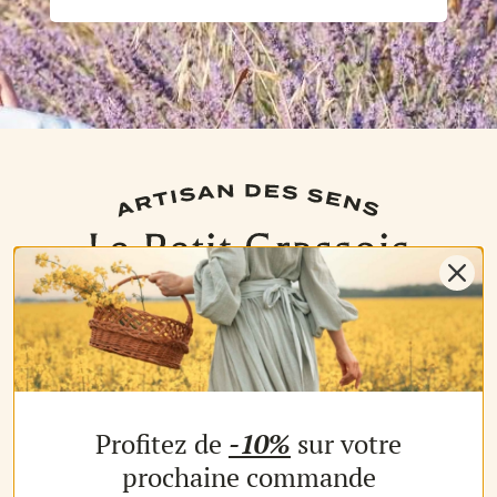
NOS PRODUITS
Profitez de
-10%
sur votre
Les parfums
Les b
MON COMPTE
prochaine commande
Espace client
Espac