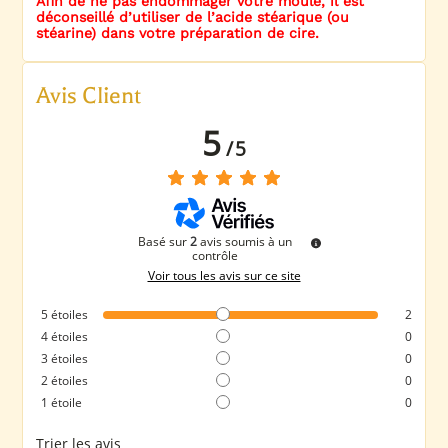
Afin de ne pas endommager votre moule, il est
déconseillé d’utiliser de l’acide stéarique (ou
stéarine) dans votre préparation de cire.
Avis Client
5
/
5
Basé sur
2
avis soumis à un
contrôle
Voir tous les avis sur ce site
5
étoiles
2
4
étoiles
0
3
étoiles
0
2
étoiles
0
1
étoile
0
Trier les avis