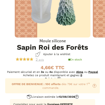
Moule silicone
Sapin Roi des Forêts
Ajouter à la wishlist
2
En stock
avis
4,66
€
Paiement sécurisé et en
3x
ou
4x
disponible avec
Alma
ou
Paypal
Achetez ce produit maintenant et gagnez
0
Points
!
?
re
OFFRE DE BIENVENUE : 10€ offerts
dès 79€ sur votre 1
?
commande.
Livraison estimée le
12/08/2026
?
Complétez pour avoir la
livraison OFFERTE