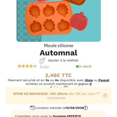
Moule silicone
Automnal
Ajouter à la wishlist
4
En stock
avis
2,46
€
Paiement sécurisé et en
3x
ou
4x
disponible avec
Alma
ou
Paypal
Achetez ce produit maintenant et gagnez
0
Points
!
?
re
OFFRE DE BIENVENUE : 10€ offerts
dès 79€ sur votre 1
?
commande.
Livraison estimée le
12/08/2026
?
Complétez pour avoir la
livraison OFFERTE