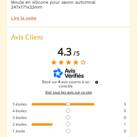
Moule en silicone pour savon automnal
247x171x23mm
Lire la suite
Avis Client
4.3
/
5
Basé sur
4
avis soumis à un
contrôle
Voir tous les avis sur ce site
5
étoiles
3
4
étoiles
0
3
étoiles
0
2
étoiles
1
1
étoile
0