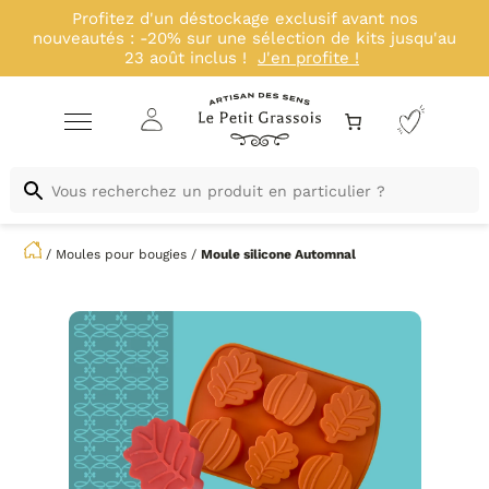
Profitez d'un déstockage exclusif avant nos
nouveautés : -20% sur une sélection de kits jusqu'au
23 août inclus !
J'en profite !
/
Moules pour bougies
/
Moule silicone
Automnal