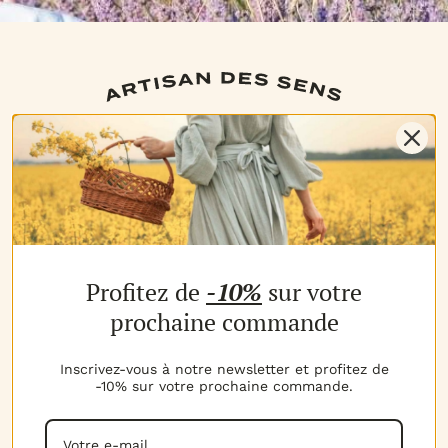
NOS PRODUITS
Profitez de
-10%
sur votre
Les parfums
Les b
prochaine commande
MON COMPTE
Espace client
Espac
MES AVANTAGES
Inscrivez-vous à notre newsletter et profitez de
-10% sur votre prochaine commande.
Parrainage
Progr
MON PANIER