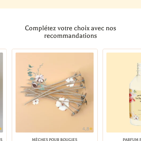
Complétez votre choix avec nos
recommandations
4,8
Ajouter à la wishlist
Ajout
S
MÈCHES POUR BOUGIES
PARFUM 