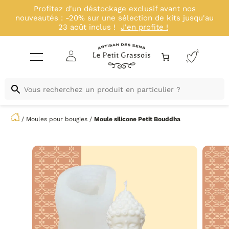
Profitez d'un déstockage exclusif avant nos
nouveautés : -20% sur une sélection de kits jusqu'au
23 août inclus !
J'en profite !
/
Moules pour bougies
/
Moule silicone
Petit Bouddha