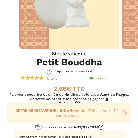
Moule silicone
Petit Bouddha
Ajouter à la wishlist
6
En stock
avis
2,66
€
Paiement sécurisé et en
3x
ou
4x
disponible avec
Alma
ou
Paypal
Achetez ce produit maintenant et gagnez
0
Points
!
?
re
OFFRE DE BIENVENUE : 10€ offerts
dès 79€ sur votre 1
?
commande.
Livraison estimée le
12/08/2026
?
Complétez pour avoir la
livraison OFFERTE