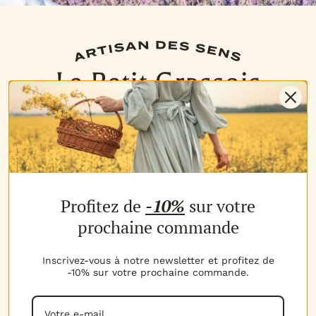
NOS PRODUITS
Profitez de
-10%
sur votre
Les parfums
Les b
MON COMPTE
prochaine commande
Espace client
Espac
MES AVANTAGES
Inscrivez-vous à notre newsletter et profitez de
-10% sur votre prochaine commande.
Parrainage
Progr
MON PANIER
Voir t
Mon panier