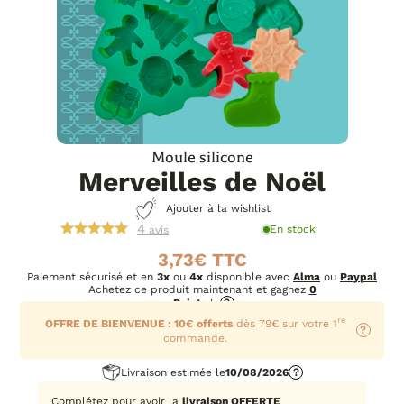
Moule silicone
Merveilles de Noël
Ajouter à la wishlist
4
En stock
avis
3,73
€
Paiement sécurisé et en
3x
ou
4x
disponible avec
Alma
ou
Paypal
Achetez ce produit maintenant et gagnez
0
Points
!
?
re
OFFRE DE BIENVENUE : 10€ offerts
dès 79€ sur votre 1
?
commande.
Livraison estimée le
10/08/2026
?
Complétez pour avoir la
livraison OFFERTE