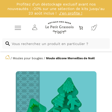
Profitez d'un déstockage exclusif avant nos
nouveautés : -20% sur une sélection de kits jusqu'au
23 août inclus !
J'en profite !
/
Moules pour bougies
/
Moule silicone
Merveilles de Noël