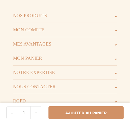
NOS PRODUITS
Les parfums
Les b
MON COMPTE
Espace client
Espac
MES AVANTAGES
Parrainage
Progr
MON PANIER
Voir t
Mon panier
NOTRE EXPERTISE
La marque
D.I.Y 
NOUS CONTACTER
06.52.02.74.51
Horai
RGPD
quantité
-
+
AJOUTER AU PANIER
Mentions légales
de
Huile
de
Conditions Générales de Vente
jojoba