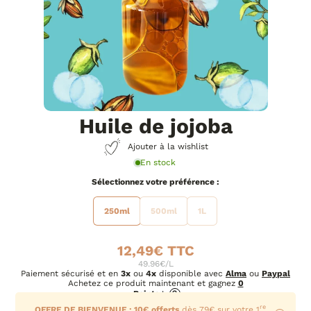
Huile de jojoba
Ajouter à la wishlist
En stock
préférence
250ml
500ml
1L
12,49
€
49.96€/L
Paiement sécurisé et en
3x
ou
4x
disponible avec
Alma
ou
Paypal
Achetez ce produit maintenant et gagnez
0
Points
!
?
re
OFFRE DE BIENVENUE : 10€ offerts
dès 79€ sur votre 1