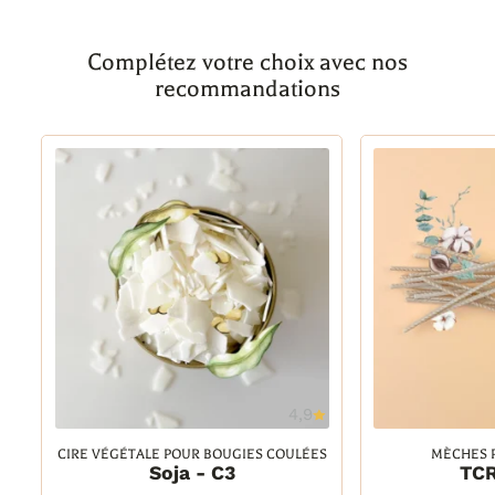
Complétez votre choix avec nos
recommandations
4,9
Ajouter à la wishlist
Ajout
CIRE VÉGÉTALE POUR BOUGIES COULÉES
MÈCHES 
Soja - C3
TCR
2 kg
TCR 15/8, 2