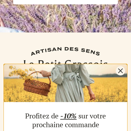
NOS PRODUITS
Profitez de
-10%
sur votre
Les parfums
Les b
MON COMPTE
prochaine commande
Espace client
Espac