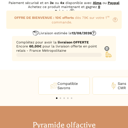
prix
prix
Paiement sécurisé et en
3x
ou
4x
disponible avec
Alma
ou
Paypal
initial
actuel
Achetez ce produit maintenant et gagnez
0
était :
est :
Points
!
?
4,24€.
3,82€.
re
OFFRE DE BIENVENUE : 10€ offerts
dès 79€ sur votre 1
?
commande.
Livraison estimée le
12/08/2026
?
Complétez pour avoir la
livraison OFFERTE
Encore
60,00
€
pour la livraison offerte en point
?
relais - France Métropolitaine
Compatible
Sans
Savons
CMR
Pyramide olfactive