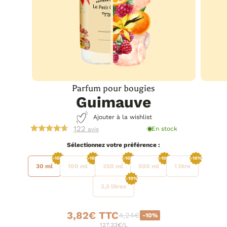
Parfum pour bougies
Guimauve
Ajouter à la wishlist
122
En stock
avis
préférence
-10%
-10%
-10%
-10%
-10%
30 ml
100 ml
250 ml
500 ml
1 litre
-10%
2,5 litres
3,82
€
4,24
€
-10%
Le
Le
127.33€/L