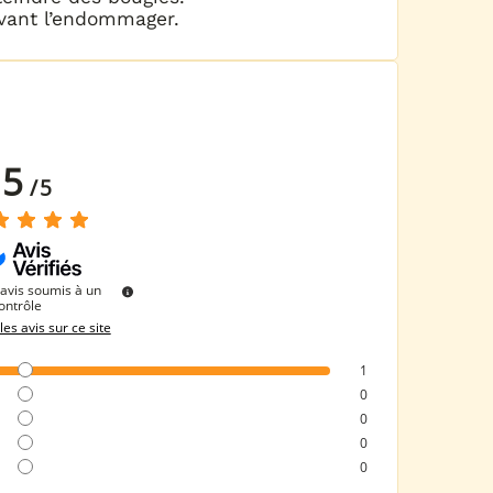
uvant l’endommager.
5
/
5
avis soumis à un
ontrôle
les avis sur ce site
1
0
0
0
0