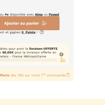
Certificat CMR
 coulées
Stabilisateur
animales
animales
animales
on
s moulées
ro
beurres
Kits
0 %
ace
 parfumée
ou
4x
disponible avec
Alma
ou
Paypal
Livraison offerte
Livraison offerte
Livraison offerte
à partir
à partir
à partir
 %
Tous nos kits
de 60€ d’achat
de 60€ d’achat
de 60€ d’achat
Ajouter au panier
s
Kits accessoires
Nos parfums sont
fabriqués dans l’usine
ant et gagnez
0
Points
!
?
Kits pour bougies coulées
familiale de
Grasse
ation
Kits pour bougies moulées
étez pour avoir la
livraison OFFERTE
Tous nos parfums sont
re
60,00
€
pour la livraison offerte en
?
garantis
sans CMR
,
sans
 relais - France Métropolitaine
phtalates
&
sans matières
s
animales
re
?
fferts
dès 79€ sur votre 1
commande.