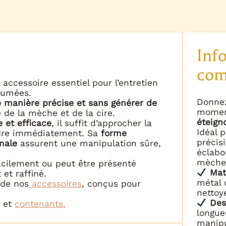
Inf
com
 accessoire essentiel pour l’entretien
rfumées.
Donnez
 manière précise et sans générer de
moment
té de la mèche et de la cire.
éteign
e et efficace
, il suffit d’approcher la
Idéal 
ndre immédiatement. Sa
forme
précis
male
assurent une manipulation sûre,
éclabo
.
mèche 
facilement ou peut être présenté
Mat
et raffiné.
métal d
 de nos
accessoires
, conçus pour
nettoy
Des
s
et
contenants.
longue
manipu