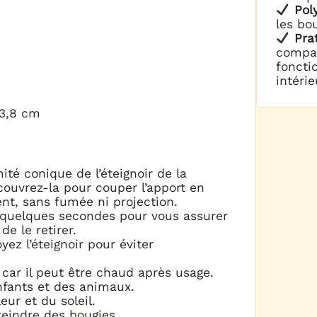
Pol
les bo
Pra
compac
foncti
intérie
 3,8 cm
té conique de l’éteignoir de la
couvrez-la pour couper l’apport en
nt, sans fumée ni projection.
e quelques secondes pour vous assurer
de le retirer.
yez l’éteignoir pour éviter
car il peut être chaud après usage.
nfants et des animaux.
eur et du soleil.
teindre des bougies.