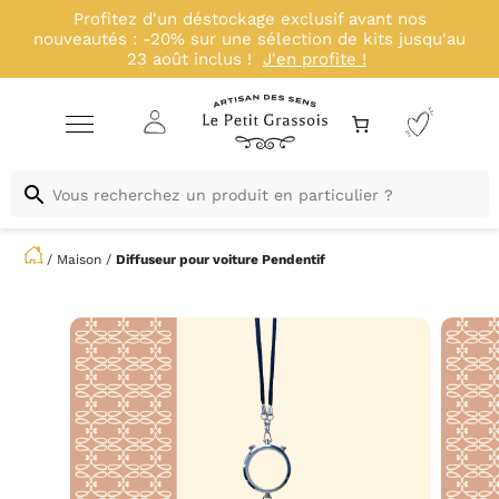
Profitez d'un déstockage exclusif avant nos
nouveautés : -20% sur une sélection de kits jusqu'au
23 août inclus !
J'en profite !
/
Maison
/
Diffuseur pour voiture Pendentif