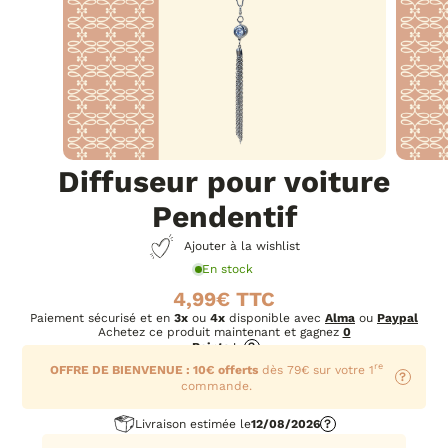
Diffuseur pour voiture
Pendentif
Ajouter à la wishlist
En stock
4,99
€
Paiement sécurisé et en
3x
ou
4x
disponible avec
Alma
ou
Paypal
Achetez ce produit maintenant et gagnez
0
Points
!
?
re
OFFRE DE BIENVENUE : 10€ offerts
dès 79€ sur votre 1
?
commande.
Livraison estimée le
12/08/2026
?