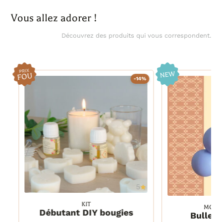
Vous allez adorer !
Découvrez des produits qui vous correspondent.
-14%
5
KIT
MOULE
1 kit
Débutant DIY bougies
Bulles 
1 kit