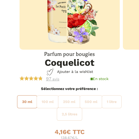
Parfum pour bougies
Coquelicot
Ajouter à la wishlist
97
En stock
avis
préférence
30 ml
100 ml
250 ml
500 ml
1 litre
2,5 litres
4,16
€
138.67€/L