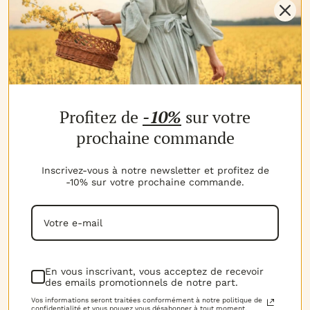
NOS PRODUITS
Profitez de
-10%
sur votre
Les parfums
Les b
MON COMPTE
prochaine commande
Espace client
Espac
MES AVANTAGES
Inscrivez-vous à notre newsletter et profitez de
-10% sur votre prochaine commande.
Parrainage
Progr
MON PANIER
Voir t
Mon panier
NOTRE EXPERTISE
La marque
D.I.Y 
NOUS CONTACTER
En vous inscrivant, vous acceptez de recevoir
des emails promotionnels de notre part.
06.52.02.74.51
Horai
RGPD
Vos informations seront traitées conformément à notre politique de
confidentialité et vous pouvez vous désabonner à tout moment.