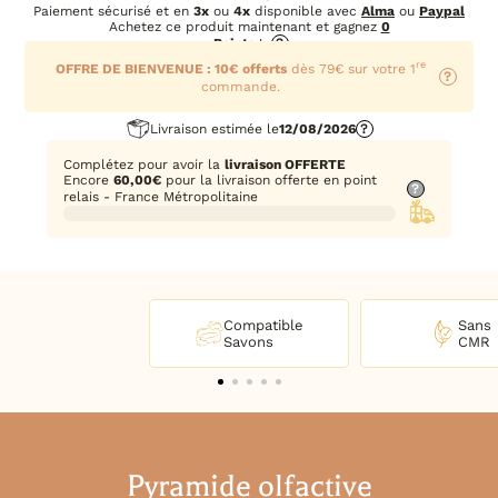
Paiement sécurisé et en
3x
ou
4x
disponible avec
Alma
ou
Paypal
Achetez ce produit maintenant et gagnez
0
Points
!
?
re
OFFRE DE BIENVENUE : 10€ offerts
dès 79€ sur votre 1
?
commande.
Livraison estimée le
12/08/2026
?
Complétez pour avoir la
livraison OFFERTE
Encore
60,00
€
pour la livraison offerte en point
?
relais - France Métropolitaine
Compatible
Sans
Savons
CMR
Pyramide olfactive