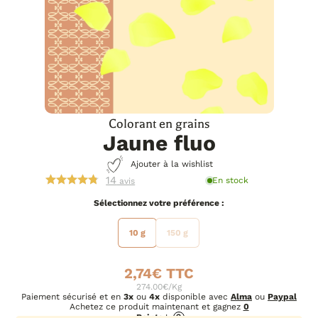
Colorant en grains
Jaune fluo
Ajouter à la wishlist
14
En stock
avis
préférence
10 g
150 g
2,74
€
274.00€/Kg
Paiement sécurisé et en
3x
ou
4x
disponible avec
Alma
ou
Paypal
Achetez ce produit maintenant et gagnez
0
Points
!
?