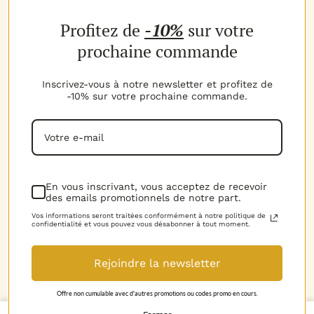
NOS PRODUITS
Profitez de
-10%
sur votre
Les parfums
Les b
MON COMPTE
prochaine commande
Espace client
Espac
MES AVANTAGES
Inscrivez-vous à notre newsletter et profitez de
-10% sur votre prochaine commande.
Parrainage
Progr
MON PANIER
Voir t
Mon panier
NOTRE EXPERTISE
La marque
D.I.Y 
NOUS CONTACTER
En vous inscrivant, vous acceptez de recevoir
des emails promotionnels de notre part.
06.52.02.74.51
Horai
RGPD
Vos informations seront traitées conformément à notre politique de
confidentialité et vous pouvez vous désabonner à tout moment.
Mentions légales
Rejoindre la newsletter
Conditions Générales de Vente
© 2018-2026 Le Petit Grassois. Tous droits
Offre non cumulable avec d'autres promotions ou codes promo en cours.
Découvrez nos vidéos
réservés.