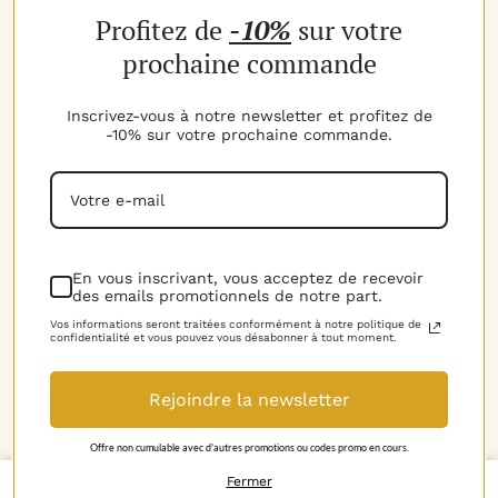
Profitez de
-10%
sur votre
Les parfums
Les b
MON COMPTE
prochaine commande
Espace client
Espac
MES AVANTAGES
Inscrivez-vous à notre newsletter et profitez de
-10% sur votre prochaine commande.
Parrainage
Progr
MON PANIER
Voir t
Mon panier
NOTRE EXPERTISE
La marque
D.I.Y 
NOUS CONTACTER
En vous inscrivant, vous acceptez de recevoir
des emails promotionnels de notre part.
06.52.02.74.51
Horai
RGPD
Vos informations seront traitées conformément à notre politique de
confidentialité et vous pouvez vous désabonner à tout moment.
Mentions légales
Rejoindre la newsletter
Conditions Générales de Vente
© 2018-2026 Le Petit Grassois. Tous droits
Offre non cumulable avec d'autres promotions ou codes promo en cours.
Découvrez nos vidéos
réservés.
quantité
Fermer
-
+
AJOUTER AU PANIER