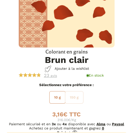
Colorant en grains
Brun clair
Ajouter à la wishlist
23
En stock
avis
préférence
10 g
150 g
3,16
€
316.00€/Kg
Paiement sécurisé et en
3x
ou
4x
disponible avec
Alma
ou
Paypal
Achetez ce produit maintenant et gagnez
0
Points
!
?