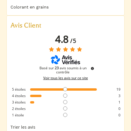
Colorant en grains
Avis Client
4.8
/
5
Basé sur
23
avis soumis à un
contrôle
Voir tous les avis sur ce site
5
étoiles
19
4
étoiles
3
3
étoiles
1
2
étoiles
0
1
étoile
0
Trier les avis