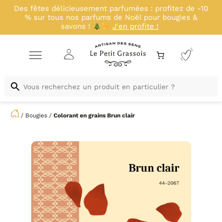
Profitez d'un déstockage exclusif avant nos
nouveautés : -20% sur une sélection de kits jusqu'a
23 août inclus !
J'en profite !
/
Bougies
/
Colorant en grains
Brun clair