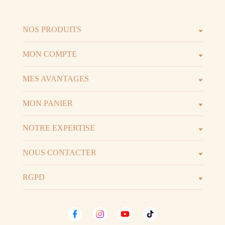
NOS PRODUITS
Les parfums
Les b
MON COMPTE
Espace client
Espac
MES AVANTAGES
Parrainage
Progr
MON PANIER
Voir t
Mon panier
NOTRE EXPERTISE
La marque
D.I.Y 
NOUS CONTACTER
06.52.02.74.51
Horai
RGPD
Mentions légales
Conditions Générales de Vente