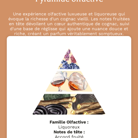
Une expérience olfactive luxueuse et liquoreuse qui
évoque la richesse d'un cognac vieilli. Les notes fruitées
en tête dévoilent un cœur authentique de cognac, suivi
d'une base de réglisse qui ajoute une nuance douce et
riche, créant un parfum véritablement somptueux.
Famille Olfactive :
Liquoreux
Notes de tête :
Accord fruité