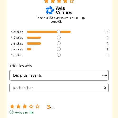
Basé sur
22
avis soumis à un
contrôle
5
étoiles
13
4
étoiles
4
3
étoiles
4
2
étoiles
1
1
étoile
0
Trier les avis
3
/
5
Avis vérifié