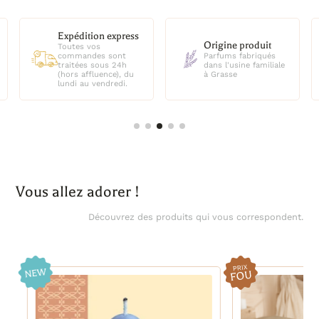
Qualité produit
Origine produit
Parfums sans CMR
Parfums fabriqués
(Cancérigène,
dans l'usine familiale
Mutagène,
à Grasse
Reprotoxique)
Vous allez adorer !
Découvrez des produits qui vous correspondent.
4%