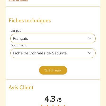
Avis Client
4.3
/
5