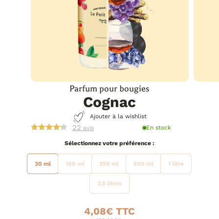
Parfum pour bougies
Cognac
Ajouter à la wishlist
22
En stock
avis
préférence
30 ml
100 ml
250 ml
500 ml
1 litre
2,5 litres
4,08
€