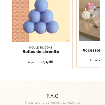
MOULE SILICONE
1 kit
Accessoire
Bulles de sérénité
1 kit
DETAILS
DETAILS
PANIER
À partir de
5€
49
À partir de
F.A.Q
Nous avons sûrement la réponse