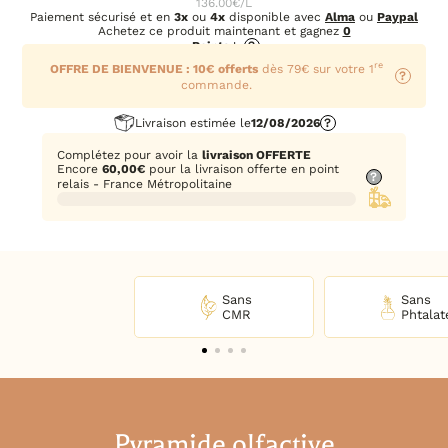
136.00€/L
Paiement sécurisé et en
3x
ou
4x
disponible avec
Alma
ou
Paypal
Achetez ce produit maintenant et gagnez
0
Points
!
?
re
OFFRE DE BIENVENUE : 10€ offerts
dès 79€ sur votre 1
?
commande.
Livraison estimée le
12/08/2026
?
Complétez pour avoir la
livraison OFFERTE
Encore
60,00
€
pour la livraison offerte en point
?
relais - France Métropolitaine
Sans
Sans
CMR
Phtalat
Pyramide olfactive