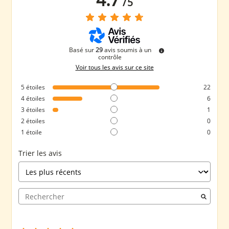
/
5
Basé sur
29
avis soumis à un
contrôle
Voir tous les avis sur ce site
5
étoiles
22
4
étoiles
6
3
étoiles
1
2
étoiles
0
1
étoile
0
Trier les avis