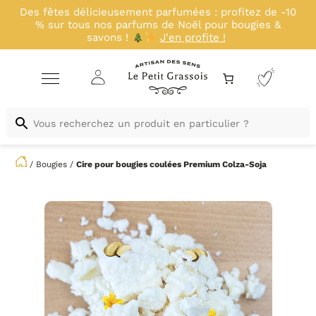
ées : profitez de -10
Profitez d'un déstockage 
ël pour bougies &
nouveautés : -20% sur une sél
rofite !
23 août inclus !
J'
/
Bougies
/
Cire pour bougies coulées
Premium Colza-Soja