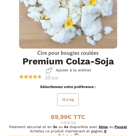
Cire pour bougies coulées
Premium Colza-Soja
Ajouter à la wishlist
29
avis
préférence
12,5 kg
89,99
€
0.60€/Kg
Paiement sécurisé et en
3x
ou
4x
disponible avec
Alma
ou
Paypal
Achetez ce produit maintenant et gagnez
0
Points
!
?