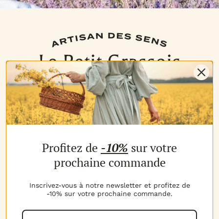
NOS PRODUITS
Profitez de
-10%
sur votre
Les parfums
Les b
MON COMPTE
prochaine commande
Espace client
Espac
MES AVANTAGES
Inscrivez-vous à notre newsletter et profitez de
-10% sur votre prochaine commande.
Parrainage
Progr
MON PANIER
Voir t