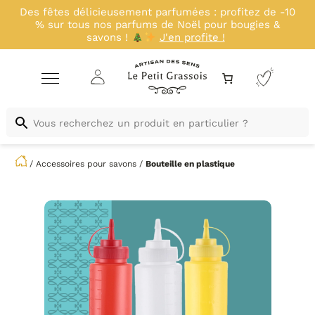
Profitez d'un déstockage exclusif avant nos
nouveautés : -20% sur une sélection de kits jusqu'au
23 août inclus !
J'en profite !
/
Accessoires pour savons
/
Bouteille en plastique