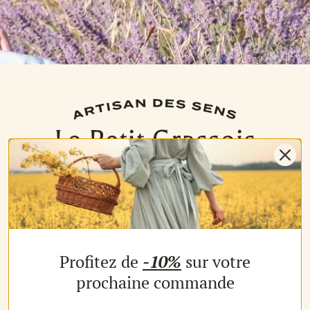
NOS PRODUITS
Profitez de
-10%
sur votre
Les parfums
Les b
MON COMPTE
prochaine commande
Espace client
Espac
MES AVANTAGES