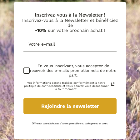
conservent toute leur qualité. Vous pouvez partir du
commande, assurez-vous d'avoir reçu un deuxième email
principe que vous pouvez compter sur une Date Limite
d'information confirmant la possibilité de retrait avant de
d'Utilisation Optimale (DLUO) d'un an à partir de la date de
vous déplacer. Nous nous réjouissons de vous aider à
Inscrivez-vous à la Newsletter !
votre commande. Nous vous remercions pour votre
obtenir les produits dont vous avez besoin pour créer vos
confiance envers Le Petit Grassois.
bougies.
Inscrivez-vous à la Newsletter et bénéficiez
de
-10%
sur votre prochain achat !
En vous inscrivant, vous acceptez de
recevoir des e-mails promotionnels de notre
part.
Vos informations seront traitées conformément à notre
politique de confidentialité et vous pouvez vous désabonner
à tout moment.
Rejoindre la newsletter
Offre non cumulable avec d'autres promotions ou codes promo en cours.