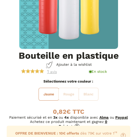
Bouteille en plastique
Ajouter à la wishlist
1
En stock
avis
couleur
Jaune
Rouge
Blanc
0,82
€
Paiement sécurisé et en
3x
ou
4x
disponible avec
Alma
ou
Paypal
Achetez ce produit maintenant et gagnez
0
Points
!
?
re
OFFRE DE BIENVENUE : 10€ offerts
dès 79€ sur votre 1
?