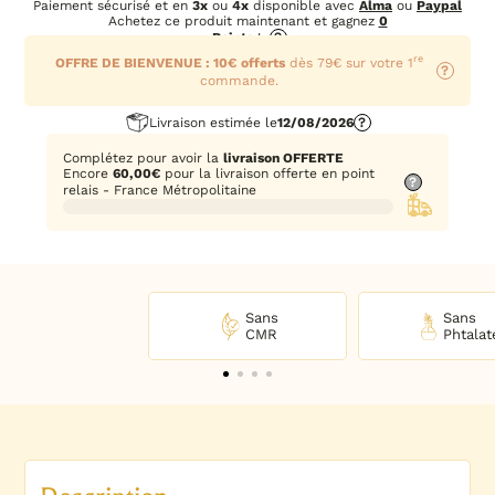
Paiement sécurisé et en
3x
ou
4x
disponible avec
Alma
ou
Paypal
Achetez ce produit maintenant et gagnez
0
Points
!
?
re
OFFRE DE BIENVENUE : 10€ offerts
dès 79€ sur votre 1
?
commande.
Livraison estimée le
12/08/2026
?
Complétez pour avoir la
livraison OFFERTE
Encore
60,00
€
pour la livraison offerte en point
?
relais - France Métropolitaine
Sans
Sans
CMR
Phtalat