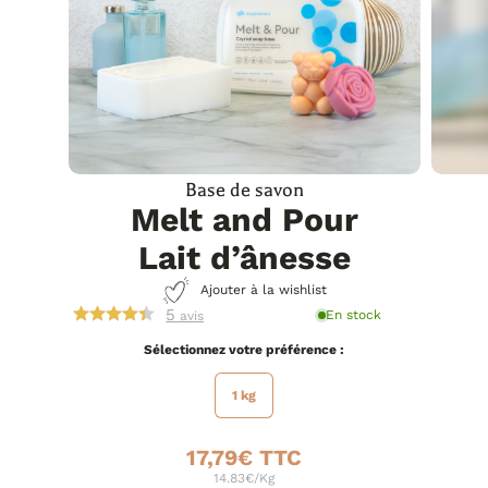
Base de savon
Melt and Pour
Lait d’ânesse
Ajouter à la wishlist
5
En stock
avis
préférence
1 kg
17,79
€
14.83€/Kg