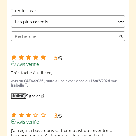
Trier les avis
5
/
5
Avis vérifié
Très facile à utiliser,
Avis du
04/04/2026
, suite à une expérience du
18/03/2026
par
Isabelle T.
Utile
(0)
Signaler
3
/
5
Avis vérifié
J'ai reçu la base dans sa boîte plastique éventré... 
J:espère que ça n'alterera pas le produit final