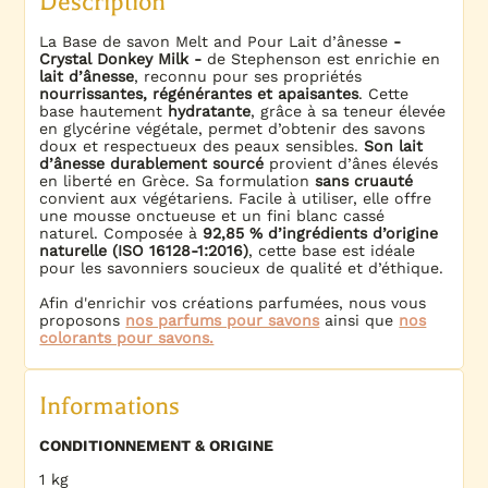
Description
La Base de savon Melt and Pour Lait d’ânesse
-
Crystal Donkey Milk -
de Stephenson est enrichie en
lait d’ânesse
, reconnu pour ses propriétés
nourrissantes, régénérantes et apaisantes
. Cette
base hautement
hydratante
, grâce à sa teneur élevée
en glycérine végétale, permet d’obtenir des savons
doux et respectueux des peaux sensibles.
Son
lait
d’ânesse durablement sourcé
provient d’ânes élevés
en liberté en Grèce. Sa formulation
sans cruauté
convient aux végétariens. Facile à utiliser, elle offre
une mousse onctueuse et un fini blanc cassé
naturel. Composée à
92,85 % d’ingrédients d’origine
naturelle (ISO 16128-1:2016)
, cette base est idéale
pour les savonniers soucieux de qualité et d’éthique.
Afin d'enrichir vos créations parfumées, nous vous
proposons
nos parfums pour savons
ainsi que
nos
colorants pour savons.
Informations
CONDITIONNEMENT & ORIGINE
1 kg