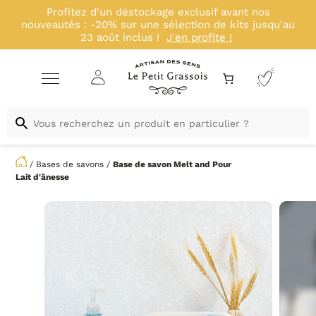
Profitez de -10% sur notre cire Sable de bougies,
du 01/08 au 30/09
J'en profite !
/
Bases de savons
/
Base de savon
Melt and Pour
Lait d'ânesse