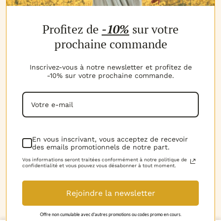
NOS PRODUITS
Profitez de
-10%
sur votre
Les parfums
Les b
MON COMPTE
prochaine commande
Espace client
Espac
MES AVANTAGES
Inscrivez-vous à notre newsletter et profitez de
-10% sur votre prochaine commande.
Parrainage
Progr
MON PANIER
Voir t
Mon panier
NOTRE EXPERTISE
La marque
D.I.Y 
NOUS CONTACTER
En vous inscrivant, vous acceptez de recevoir
des emails promotionnels de notre part.
06.52.02.74.51
Horai
RGPD
Vos informations seront traitées conformément à notre politique de
confidentialité et vous pouvez vous désabonner à tout moment.
Mentions légales
Rejoindre la newsletter
Conditions Générales de Vente
© 2018-2026 Le Petit Grassois. Tous droits
Offre non cumulable avec d'autres promotions ou codes promo en cours.
Découvrez nos vidéos