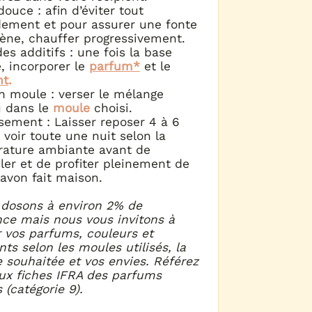
ouce : afin d’éviter tout
ement et pour assurer une fonte
ne, chauffer progressivement.
es additifs : une fois la base
, incorporer le
parfum*
et le
nt
.
n moule : verser le mélange
 dans le
moule
choisi.
sement : Laisser reposer 4 à 6
 voir toute une nuit selon la
ature ambiante avant de
er et de profiter pleinement de
savon fait maison.
dosons à environ 2% de
nce mais nous vous invitons à
r vos parfums, couleurs et
nts selon les moules utilisés, la
e souhaitée et vos envies. Référez
ux fiches IFRA des parfums
s (catégorie 9).