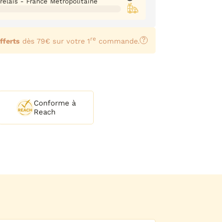
 relais - France Métropolitaine
re
?
fferts
dès 79€ sur votre 1
commande.
Conforme à
Reach