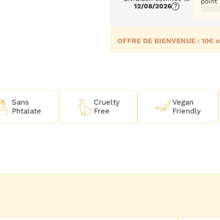
beurres
point
12/08/2026
?
OFFRE DE BIENVENUE : 10€ o
Sans
Cruelty
Vegan
Phtalate
Free
Friendly