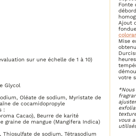
Fonte d
débord
homogè
Ajout d
fondue
colora
Mise e
obtenu
Durcis
heures
valuation sur une échelle de 1 à 10)
tempér
démoul
votre 
ne Glycol
*Nous 
fragra
sodium, Oléate de sodium, Myristate de
ajuste
taïne de cocamidopropyle
exfolia
 :
textur
broma Cacao), Beurre de karité
vous a
e graine de mangue (Mangifera Indica)
utilisé
m, Thiosulfate de sodium, Tétrasodium