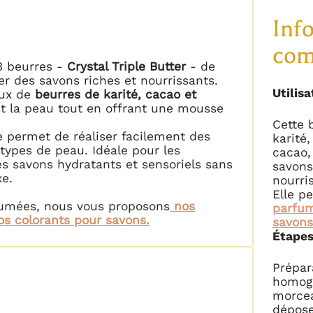
Inf
com
3 beurres -
Crystal Triple Butter
- de
er des savons riches et nourrissants.
Utilisa
eux de
beurres de karité, cacao et
nt la peau tout en offrant une mousse
Cette 
e permet de réaliser facilement des
karité
ypes de peau. Idéale pour les
cacao,
es savons hydratants et sensoriels sans
savons
e.
nourri
Elle p
rfumées, nous vous proposons
nos
parfum
os colorants pour savons.
savons
Étapes 
Prépar
homogè
morcea
dépose