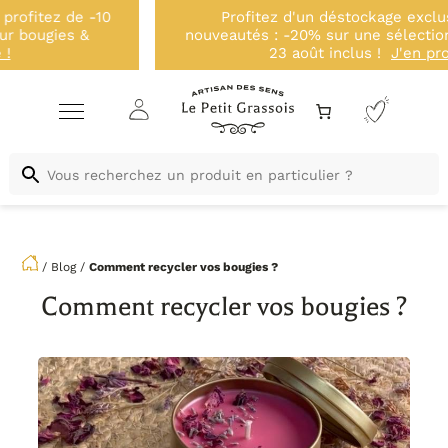
Profitez d'un déstockage exclusif avant nos
nouveautés : -20% sur une sélection de kits jusqu'au
23 août inclus !
J'en profite !
/
Blog
/
Comment recycler vos bougies ?
Comment recycler vos bougies ?