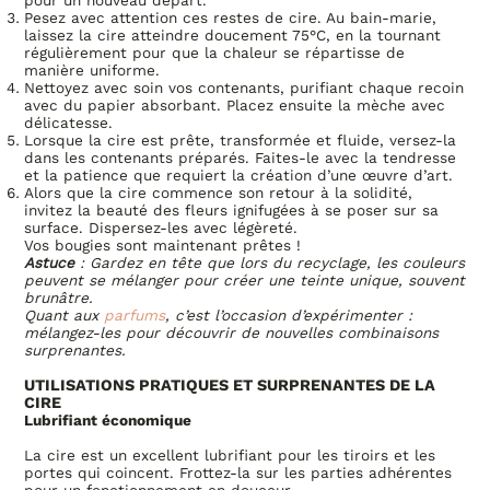
pour un nouveau départ.
Pesez avec attention ces restes de cire. Au bain-marie,
laissez la cire atteindre doucement 75°C, en la tournant
régulièrement pour que la chaleur se répartisse de
manière uniforme.
Nettoyez avec soin vos contenants, purifiant chaque recoin
avec du papier absorbant. Placez ensuite la mèche avec
délicatesse.
Lorsque la cire est prête, transformée et fluide, versez-la
dans les contenants préparés. Faites-le avec la tendresse
et la patience que requiert la création d’une œuvre d’art.
Alors que la cire commence son retour à la solidité,
invitez la beauté des fleurs ignifugées à se poser sur sa
surface. Dispersez-les avec légèreté.
Vos bougies sont maintenant prêtes !
Astuce
: Gardez en tête que lors du recyclage, les couleurs
peuvent se mélanger pour créer une teinte unique, souvent
brunâtre.
Quant aux
parfums
, c’est l’occasion d’expérimenter :
mélangez-les pour découvrir de nouvelles combinaisons
surprenantes.
UTILISATIONS PRATIQUES ET SURPRENANTES DE LA
CIRE
Lubrifiant économique
La cire est un excellent lubrifiant pour les tiroirs et les
portes qui coincent. Frottez-la sur les parties adhérentes