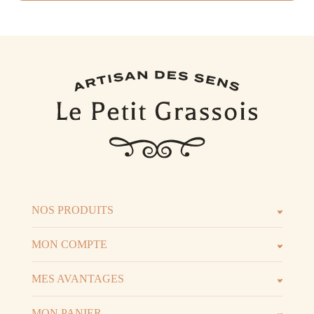
NOS PRODUITS
Les parfums
Les b
MON COMPTE
Espace client
Espac
MES AVANTAGES
Parrainage
Progr
MON PANIER