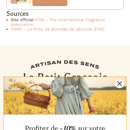
Voir le produit
Sources
Site officiel
IFRA – The International Fragrance
Association
CNRS – La fiche de données de sécurité (FDS)
NOS PRODUITS
Profitez de
-10%
sur votre
Les parfums
Les b